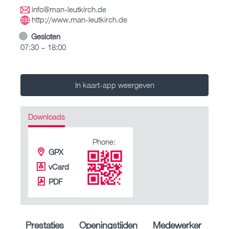
info@man-leutkirch.de
http://www.man-leutkirch.de
Gesloten
07:30 – 18:00
In kaart-app weergeven
Downloads
Phone:
GPX
vCard
PDF
Prestaties
Openingstijden
Medewerker