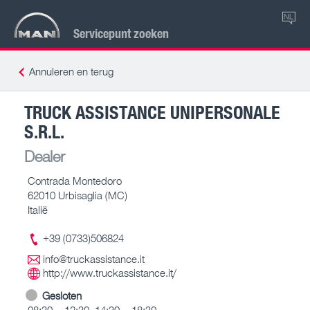
NL
Servicepunt zoeken
Annuleren en terug
TRUCK ASSISTANCE UNIPERSONALE
S.R.L.
Dealer
Contrada Montedoro
62010 Urbisaglia (MC)
Italië
+39 (0733)506824
info@truckassistance.it
http://www.truckassistance.it/
Gesloten
08:30 – 12:30, 14:30 – 18:30