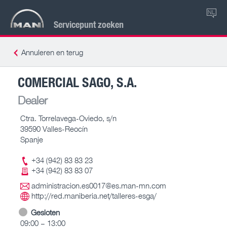
NL
Servicepunt zoeken
Annuleren en terug
COMERCIAL SAGO, S.A.
Dealer
Ctra. Torrelavega-Oviedo, s/n
39590 Valles-Reocín
Spanje
+34 (942) 83 83 23
+34 (942) 83 83 07
administracion.es0017@es.man-mn.com
http://red.maniberia.net/talleres-esga/
Gesloten
09:00 – 13:00