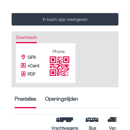
In kaart-app weergeven
Downloads
Phone:
GPX
vCard
PDF
Prestaties
Openingstijden
Vrachtwagens
Bus
Van