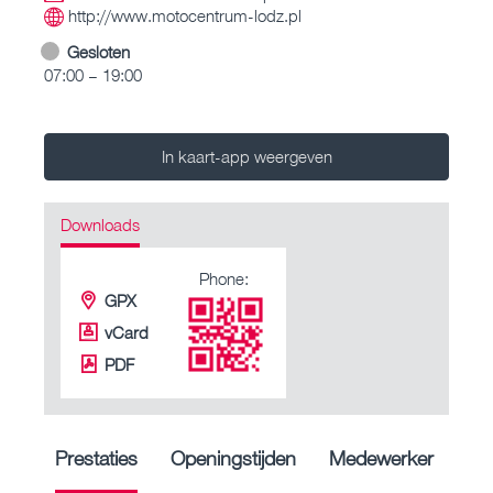
http://www.motocentrum-lodz.pl
Gesloten
07:00 – 19:00
In kaart-app weergeven
Downloads
Phone:
GPX
vCard
PDF
Prestaties
Openingstijden
Medewerker