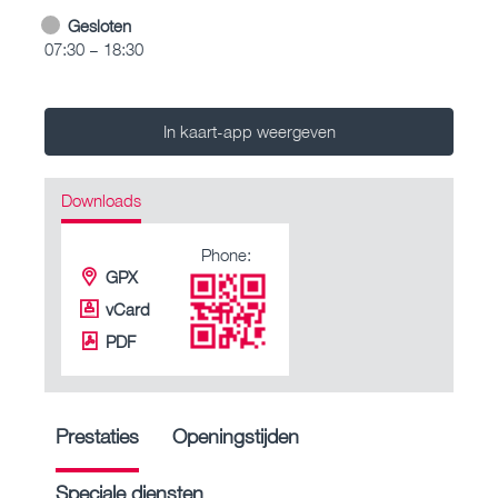
Gesloten
07:30 – 18:30
In kaart-app weergeven
Downloads
Phone:
GPX
vCard
PDF
Prestaties
Openingstijden
Speciale diensten