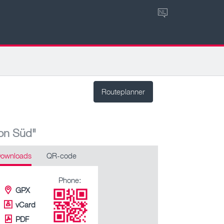
NL
Routeplanner
ion Süd"
ownloads
QR-code
Phone:
GPX
vCard
PDF