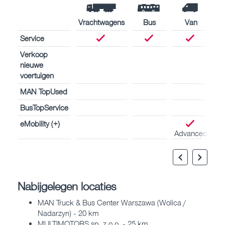
Vrachtwagens
Bus
Van
Service
Verkoop
nieuwe
voertuigen
MAN TopUsed
BusTopService
eMobility (+)
Advanced
Nabijgelegen locaties
MAN Truck & Bus Center Warszawa (Wolica /
Nadarzyn) - 20 km
MULTIMOTORS sp. z o.o. - 25 km