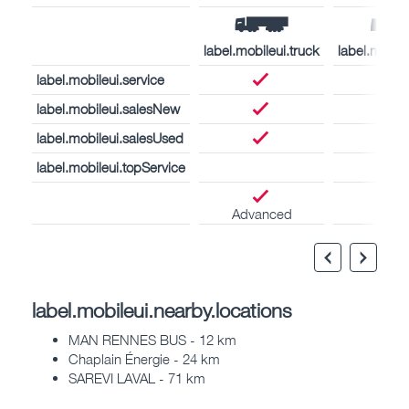
label.mobileui.truck
label.mobil
label.mobileui.service
label.mobileui.salesNew
label.mobileui.salesUsed
label.mobileui.topService
Advanced
label.mobileui.nearby.locations
MAN RENNES BUS - 12 km
Chaplain Énergie - 24 km
SAREVI LAVAL - 71 km