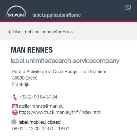
NL
label.applicationName
label.mobileui.cancelAndBack
MAN RENNES
label.unlimitedsearch.servicecompany
Parc d'Activité de la Croix Rouge - La Dinanière
35530 Brécé
Frankrijk
+33 (2) 99 84 37 84
atelier.rennes@man.eu
https://www.truck.man.eu/fr/fr/index.html
label.mobileui.closed
08:00 – 12:00, 14:00 – 18:00