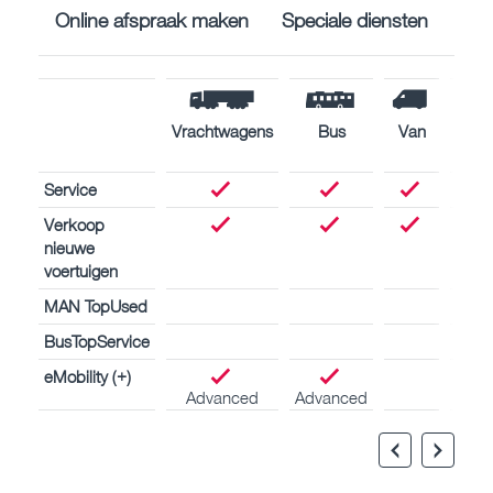
Online afspraak maken
Speciale diensten
Vrachtwagens
Bus
Van
Sche
Service
Verkoop
nieuwe
voertuigen
MAN TopUsed
BusTopService
eMobility (+)
Advanced
Advanced