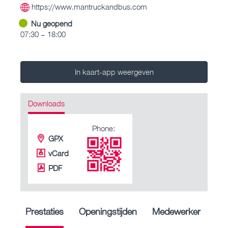
https://www.mantruckandbus.com
Nu geopend
07:30 – 18:00
In kaart-app weergeven
Downloads
Phone:
GPX
vCard
PDF
Prestaties
Openingstijden
Medewerker