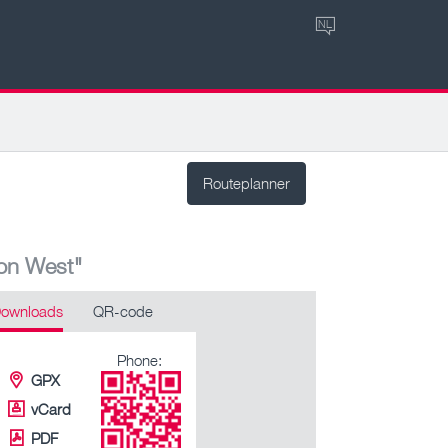
NL
Routeplanner
ion West"
ownloads
QR-code
Phone:
GPX
vCard
PDF