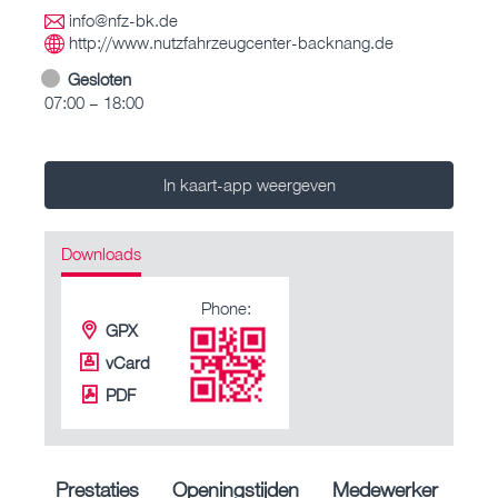
info@nfz-bk.de
http://www.nutzfahrzeugcenter-backnang.de
Gesloten
07:00 – 18:00
In kaart-app weergeven
Downloads
Phone:
GPX
vCard
PDF
Prestaties
Openingstijden
Medewerker