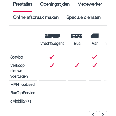
Prestaties
Openingstijden
Medewerker
Online afspraak maken
Speciale diensten
Vrachtwagens
Bus
Van
Schee
Service
Verkoop
nieuwe
voertuigen
MAN TopUsed
BusTopService
eMobility (+)