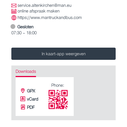
service.altenkirchen@man.eu
online afspraak maken
https://www.mantruckandbus.com
Gesloten
07:30 – 18:00
In kaart-app weergeven
Downloads
Phone:
GPX
vCard
PDF