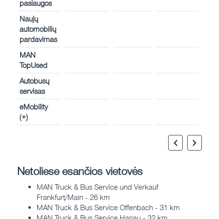
paslaugos
Naujų
automobilių
pardavimas
MAN
TopUsed
Autobusų
servisas
eMobility
(+)
Netoliese esančios vietovės
MAN Truck & Bus Service und Verkauf
Frankfurt/Main - 26 km
MAN Truck & Bus Service Offenbach - 31 km
MAN Truck & Bus Service Hanau - 32 km