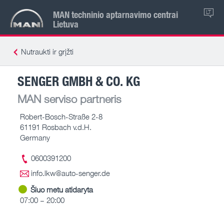
MAN techninio aptarnavimo centrai
LT
Lietuva
Nutraukti ir grįžti
SENGER GMBH & CO. KG
MAN serviso partneris
Robert-Bosch-Straße 2-8
61191 Rosbach v.d.H.
Germany
0600391200
info.lkw@auto-senger.de
Šiuo metu atidaryta
07:00 – 20:00