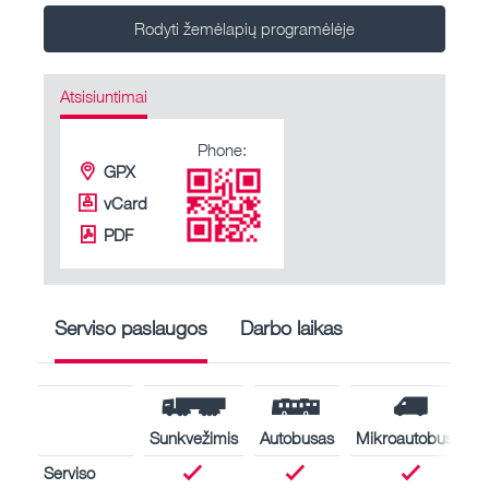
Rodyti žemėlapių programėlėje
Atsisiuntimai
Phone:
GPX
vCard
PDF
Serviso paslaugos
Darbo laikas
Sunkvežimis
Autobusas
Mikroautobusas
Serviso