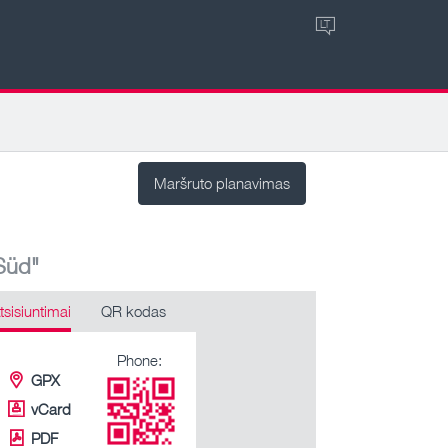
LT
Maršruto planavimas
Süd"
tsisiuntimai
QR kodas
Phone:
GPX
vCard
PDF