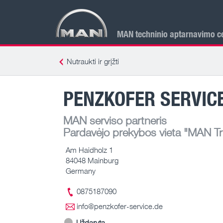
MAN techninio aptarnavimo ce
Nutraukti ir grįžti
PENZKOFER SERVIC
MAN serviso partneris
Pardavėjo prekybos vieta
"MAN Tru
Am Haidholz 1
84048 Mainburg
Germany
0875187090
info@penzkofer-service.de
Uždaryta