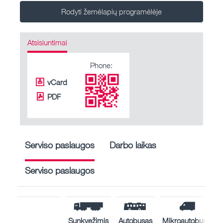
Rodyti žemėlapių programėlėje
Atsisiuntimai
Phone:
vCard
PDF
Serviso paslaugos
Darbo laikas
Serviso paslaugos
Sunkvežimis
Autobusas
Mikroautobusas