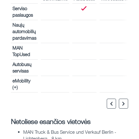
Serviso
paslaugos
Naujų
automobilių
pardavimas
MAN
TopUsed
Autobusų
servisas
eMobility
(+)
Netoliese esančios vietovės
MAN Truck & Bus Service und Verkauf Berlin -
Lichtenberg - 8 km