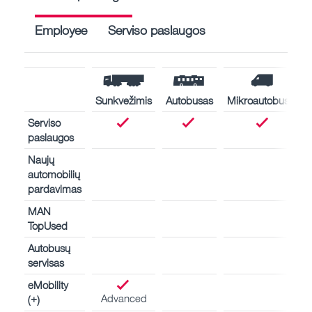
Employee
Serviso paslaugos
Sunkvežimis
Autobusas
Mikroautobusas
Serviso
paslaugos
Naujų
automobilių
pardavimas
MAN
TopUsed
Autobusų
servisas
eMobility
Advanced
(+)