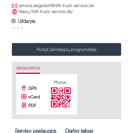
service.siegsdorf@hiltl-truck-service.de
https://hiltl-truck-service.de/
Uždaryta
-- – --
Rodyti žemėlapių programėlėje
Atsisiuntimai
Phone:
GPX
vCard
PDF
Serviso paslaugos
Darbo laikas