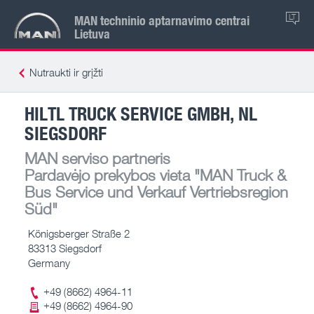
MAN techninio aptarnavimo centrai
LT
Lietuva
Nutraukti ir grįžti
HILTL TRUCK SERVICE GMBH, NL
SIEGSDORF
MAN serviso partneris
Pardavėjo prekybos vieta
"MAN Truck &
Bus Service und Verkauf Vertriebsregion
Süd"
Königsberger Straße 2
83313 Siegsdorf
Germany
+49 (8662) 4964-11
+49 (8662) 4964-90