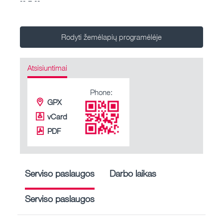
Rodyti žemėlapių programėlėje
Atsisiuntimai
Phone:
GPX
vCard
PDF
Serviso paslaugos
Darbo laikas
Serviso paslaugos