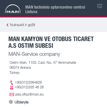
MAN techninio aptarnavimo centrai
LT
Lietuva
Nutraukti ir grįžti
MAN KAMYON VE OTOBUS TICARET
A.S OSTIM SUBESI
MAN-Service company
Ostim Mah. 1153. Cad. No. 47 Yenimahalle
06374 Ankara
Turkey
+90(312)3364626
+90(312)335 46 26
ulas.oflaz@man.eu
Uždaryta
-- – --