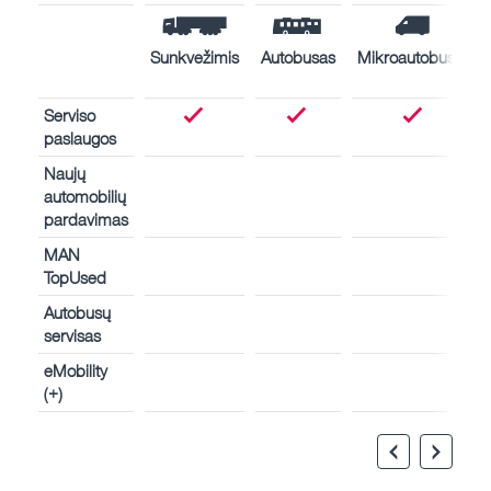
Sunkvežimis
Autobusas
Mikroautobusas
Serviso
paslaugos
Naujų
automobilių
pardavimas
MAN
TopUsed
Autobusų
servisas
eMobility
(+)