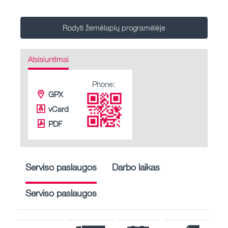
Rodyti žemėlapių programėlėje
Atsisiuntimai
Phone:
GPX
vCard
PDF
Serviso paslaugos
Darbo laikas
Serviso paslaugos