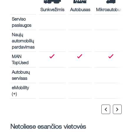
Sunkvežimis
Autobusas
Mikroautobusas
Serviso
paslaugos
Naujų
automobilių
pardavimas
MAN
TopUsed
Autobusų
servisas
eMobility
(+)
Netoliese esančios vietovės