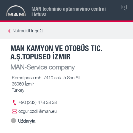
MAN techninio aptarnavimo centrai
LT
Lietuva
Nutraukti ir grįžti
MAN KAMYON VE OTOBÜS TIC.
A.Ş.TOPUSED İZMIR
MAN-Service company
Kemalpasa mh. 7410 sok. 5.San Sit.
35060 İzmir
Turkey
+90 (232) 478 38 38
ozgur.ozdil@man.eu
Uždaryta
-- – --