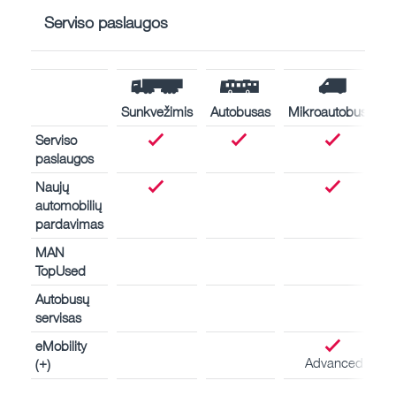
Serviso paslaugos
Sunkvežimis
Autobusas
Mikroautobusas
Serviso
paslaugos
Naujų
automobilių
pardavimas
MAN
TopUsed
Autobusų
servisas
eMobility
Advanced
(+)