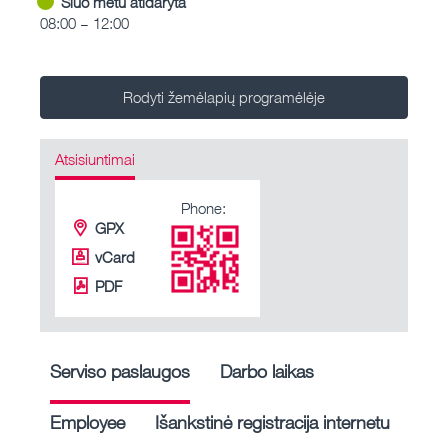
Šiuo metu atidaryta
08:00 – 12:00
Rodyti žemėlapių programėlėje
Atsisiuntimai
Phone:
GPX
vCard
PDF
Serviso paslaugos
Darbo laikas
Employee
Išankstinė registracija internetu