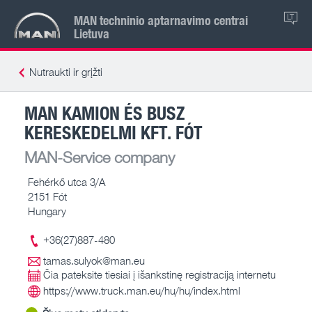
MAN techninio aptarnavimo centrai
LT
Lietuva
Nutraukti ir grįžti
MAN KAMION ÉS BUSZ
KERESKEDELMI KFT. FÓT
MAN-Service company
Fehérkő utca 3/A
2151 Fót
Hungary
+36(27)887-480
tamas.sulyok@man.eu
Čia pateksite tiesiai į išankstinę registraciją internetu
https://www.truck.man.eu/hu/hu/index.html