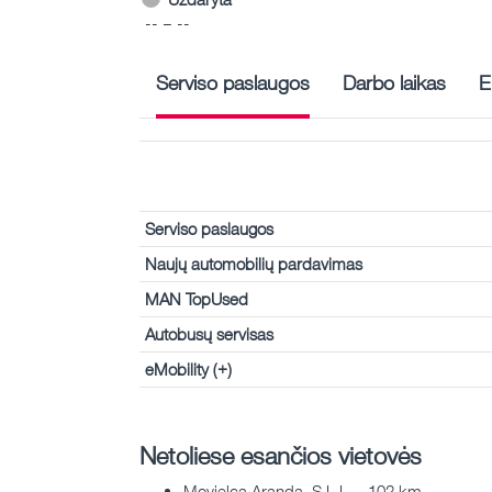
-- – --
Serviso paslaugos
Darbo laikas
E
Serviso paslaugos
Naujų automobilių pardavimas
MAN TopUsed
Autobusų servisas
eMobility (+)
Netoliese esančios vietovės
Movielca Aranda, S.L.L. - 102 km