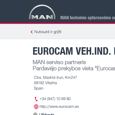
MAN techninio aptarnavimo ce
Nutraukti ir grįžti
EUROCAM VEH.IND. 
MAN serviso partneris
Pardavėjo prekybos vieta
"Eurocam 
Ctra. Madrid-Irun, Km247
09192 Villafría
Spain
+34 (947) 10 69 80
http://www.eurocam.es
Uždaryta