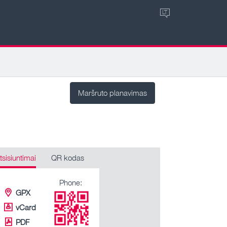
LT
Maršruto planavimas
tsisiuntimai
QR kodas
Phone:
GPX
vCard
PDF