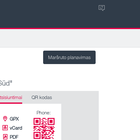
LT
Maršruto planavimas
Süd"
tsisiuntimai
QR kodas
Phone:
GPX
vCard
PDF