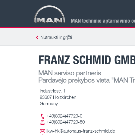
MAN techninio aptarnavimo ce
Nutraukti ir grįžti
FRANZ SCHMID GMB
MAN serviso partneris
Pardavėjo prekybos vieta
"MAN Tru
Industriestr. 1
83607 Holzkirchen
Germany
+49(8024)47729-0
+49(8024)47729-50
lkw-hk@autohaus-franz-schmid.de