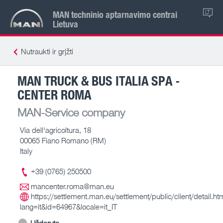
MAN techninio aptarnavimo centrai
LT
Lietuva
Nutraukti ir grįžti
MAN TRUCK & BUS ITALIA SPA -
CENTER ROMA
MAN-Service company
Via dell'agricoltura, 18
00065 Fiano Romano (RM)
Italy
+39 (0765) 250500
mancenter.roma@man.eu
https://settlement.man.eu/settlement/public/client/detail.ht
lang=it&id=64967&locale=it_IT
Uždaryta