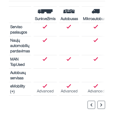
Sunkvežimis
Autobusas
Mikroautobusas
Serviso
paslaugos
Naujų
automobilių
pardavimas
MAN
TopUsed
Autobusų
servisas
eMobility
Advanced
Advanced
Advanced
(+)