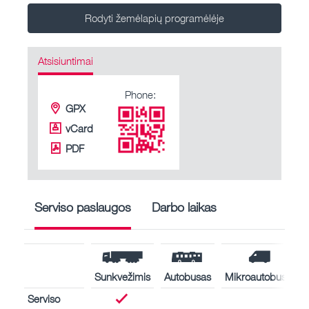
Rodyti žemėlapių programėlėje
Atsisiuntimai
Phone:
GPX
vCard
PDF
Serviso paslaugos
Darbo laikas
Sunkvežimis
Autobusas
Mikroautobusas
Serviso