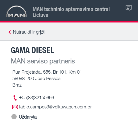
MAN techninio aptarnavimo centrai
LT
Lietuva
Nutraukti ir grįžti
GAMA DIESEL
MAN serviso partneris
Rua Projetada, 555, Br 101, Km 01
58088-200 Joao Pessoa
Brazil
+55(83)32155666
fabio.campos3@volkswagen.com.br
Uždaryta
-- – --