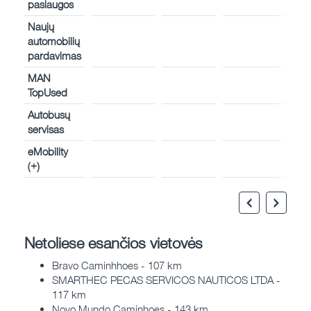
paslaugos
Naujų
automobilių
pardavimas
MAN
TopUsed
Autobusų
servisas
eMobility
(+)
Netoliese esančios vietovės
Bravo Caminhhoes - 107 km
SMARTHEC PECAS SERVICOS NAUTICOS LTDA -
117 km
Novo Mundo Caminhoes - 143 km