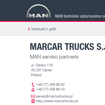
MAN techninio aptarnavimo ce
Nutraukti ir grįžti
MARCAR TRUCKS S.
MAN serviso partneris
ul. Oleska 119
45-231 Opole
Poland
+48 (77) 459 89 00
+48 (77) 459 89 10
serwis@marcartrucks.pl
http://www.marcartrucks.pl