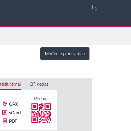
LT
Maršruto planavimas
tsisiuntimai
QR kodas
Phone:
GPX
vCard
PDF