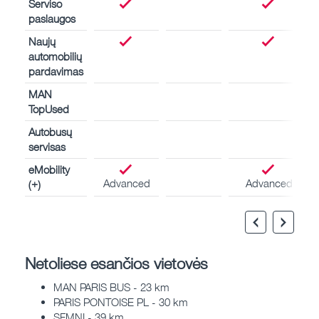
Serviso
paslaugos
Naujų
automobilių
pardavimas
MAN
TopUsed
Autobusų
servisas
eMobility
Advanced
Advanced
(+)
Netoliese esančios vietovės
MAN PARIS BUS - 23 km
PARIS PONTOISE PL - 30 km
SFMNI - 39 km