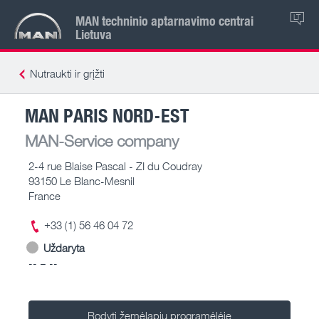
MAN techninio aptarnavimo centrai
LT
Lietuva
Nutraukti ir grįžti
MAN PARIS NORD-EST
MAN-Service company
2-4 rue Blaise Pascal - ZI du Coudray
93150 Le Blanc-Mesnil
France
+33 (1) 56 46 04 72
Uždaryta
-- – --
Rodyti žemėlapių programėlėje