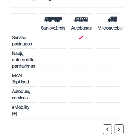
Sunkvežimis
Autobusas
Mikroautobusas
Serviso
paslaugos
Naujų
automobilių
pardavimas
MAN
TopUsed
Autobusų
servisas
eMobility
(+)