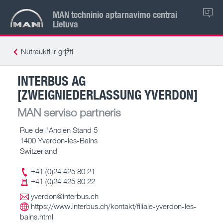
MAN techninio aptarnavimo centrai
LT
Lietuva
Nutraukti ir grįžti
INTERBUS AG
[ZWEIGNIEDERLASSUNG YVERDON]
MAN serviso partneris
Rue de l'Ancien Stand 5
1400 Yverdon-les-Bains
Switzerland
+41 (0)24 425 80 21
+41 (0)24 425 80 22
yverdon@interbus.ch
https://www.interbus.ch/kontakt/filiale-yverdon-les-
bains.html