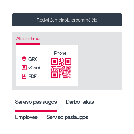
Rodyti žemėlapių programėlėje
Atsisiuntimai
Phone:
GPX
vCard
PDF
Serviso paslaugos
Darbo laikas
Employee
Serviso paslaugos