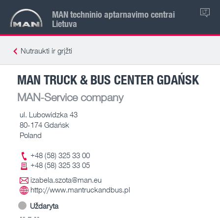
MAN techninio aptarnavimo centrai
LT
Lietuva
Nutraukti ir grįžti
MAN TRUCK & BUS CENTER GDAŃSK
MAN-Service company
ul. Lubowidzka 43
80-174 Gdańsk
Poland
+48 (58) 325 33 00
+48 (58) 325 33 05
izabela.szota@man.eu
http://www.mantruckandbus.pl
Uždaryta
-- – --