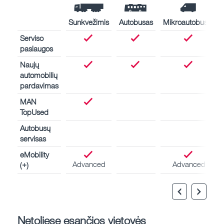
Sunkvežimis
Autobusas
Mikroautobusas
Serviso
paslaugos
Naujų
automobilių
pardavimas
MAN
TopUsed
Autobusų
servisas
eMobility
Advanced
Advanced
(+)
Netoliese esančios vietovės