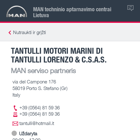
MAN techninio aptarnavimo centrai
LT
Lietuva
Nutraukti ir grįžti
TANTULLI MOTORI MARINI DI
TANTULLI LORENZO & C.S.A.S.
MAN serviso partneris
via del Campone 176
58019 Porto S. Stefano (Gr)
Italy
+39 (0564) 81 59 36
+39 (0564) 81 59 36
tantulli@hotmail.it
Uždaryta
08:00 – 17:00