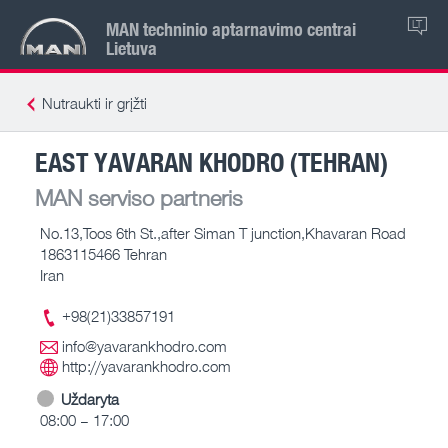
MAN techninio aptarnavimo centrai
LT
Lietuva
Nutraukti ir grįžti
EAST YAVARAN KHODRO (TEHRAN)
MAN serviso partneris
No.13,Toos 6th St.,after Siman T junction,Khavaran Road
1863115466 Tehran
Iran
+98(21)33857191
info@yavarankhodro.com
http://yavarankhodro.com
Uždaryta
08:00 – 17:00