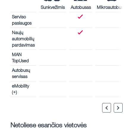
Sunkvežimis
Autobusas
Mikroautobusas
Serviso
paslaugos
Naujų
automobilių
pardavimas
MAN
TopUsed
Autobusų
servisas
eMobility
(+)
Netoliese esančios vietovės