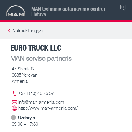
MAN techninio aptarnavimo centrai
LT
Lietuva
Nutraukti ir grįžti
EURO TRUCK LLC
MAN serviso partneris
47 Shirak St
0085 Yerevan
Armenia
+374 (10) 46 75 57
info@man-armenia.com
http://www.man-armenia.com/
Uždaryta
09:00 – 17:30