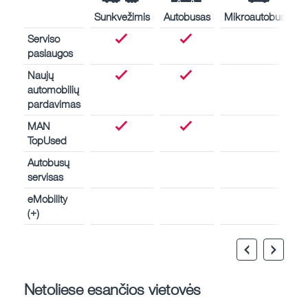
Sunkvežimis
Autobusas
Mikroautobusas
Serviso
paslaugos
Naujų
automobilių
pardavimas
MAN
TopUsed
Autobusų
servisas
eMobility
(+)
Netoliese esančios vietovės