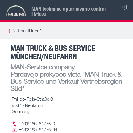
MAN techninio aptarnavimo centrai
LT
Lietuva
Nutraukti ir grįžti
MAN TRUCK & BUS SERVICE
MÜNCHEN/NEUFAHRN
MAN-Service company
Pardavėjo prekybos vieta
"MAN Truck &
Bus Service und Verkauf Vertriebsregion
Süd"
Philipp-Reis-Straße 3
85375 Neufahrn
Germany
+49(8165) 64776-0
+49(8165) 64776-94