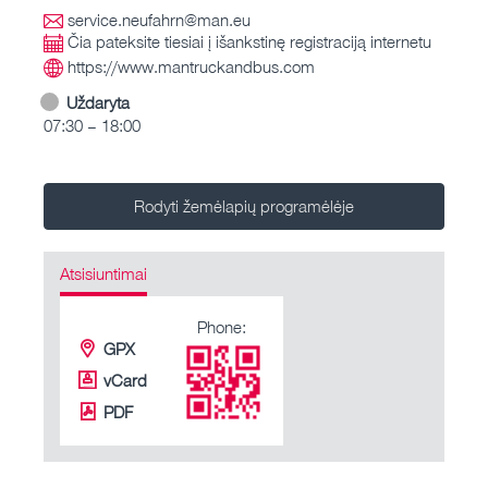
service.neufahrn@man.eu
Čia pateksite tiesiai į išankstinę registraciją internetu
https://www.mantruckandbus.com
Uždaryta
07:30 – 18:00
Rodyti žemėlapių programėlėje
Atsisiuntimai
Phone:
GPX
vCard
PDF