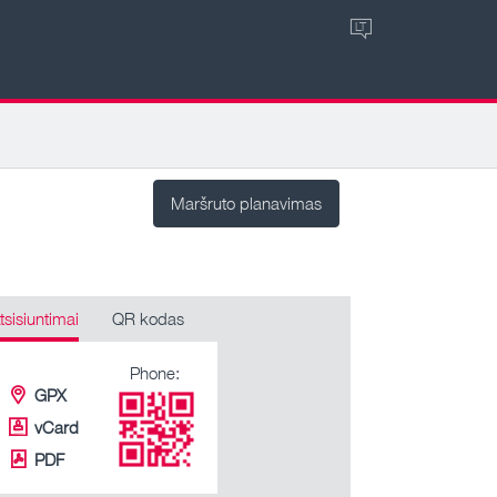
LT
Maršruto planavimas
tsisiuntimai
QR kodas
Phone:
GPX
vCard
PDF