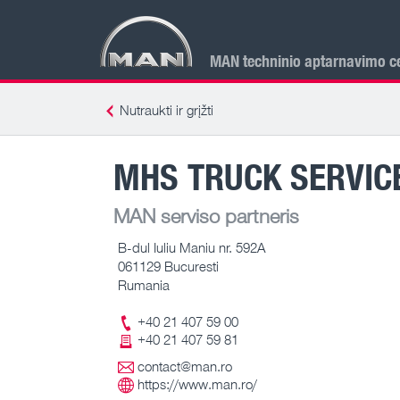
MAN techninio aptarnavimo ce
Nutraukti ir grįžti
MHS TRUCK SERVICE
MAN serviso partneris
B-dul Iuliu Maniu nr. 592A
061129 Bucuresti
Rumania
+40 21 407 59 00
+40 21 407 59 81
contact@man.ro
https://www.man.ro/