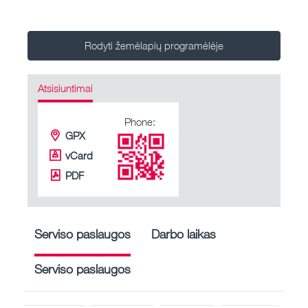
Rodyti žemėlapių programėlėje
Atsisiuntimai
Phone:
GPX
vCard
PDF
Serviso paslaugos
Darbo laikas
Serviso paslaugos