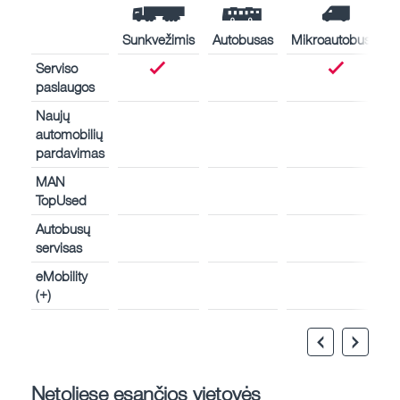
Sunkvežimis
Autobusas
Mikroautobusas
Serviso
paslaugos
Naujų
automobilių
pardavimas
MAN
TopUsed
Autobusų
servisas
eMobility
(+)
Netoliese esančios vietovės