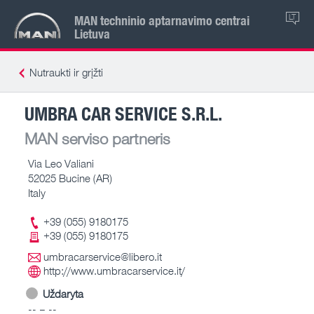
MAN techninio aptarnavimo centrai
LT
Lietuva
Nutraukti ir grįžti
UMBRA CAR SERVICE S.R.L.
MAN serviso partneris
Via Leo Valiani
52025 Bucine (AR)
Italy
+39 (055) 9180175
+39 (055) 9180175
umbracarservice@libero.it
http://www.umbracarservice.it/
Uždaryta
-- – --