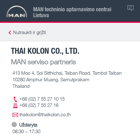
MAN techninio aptarnavimo centrai
LT
Lietuva
Nutraukti ir grįžti
THAI KOLON CO., LTD.
MAN serviso partneris
413 Moo 4, Soi Sitthichai, Taiban Road, Tambol Taiban
10280 Amphur Muang, Samutprakarn
Thailand
+66 (02) 7 55 27 10 15
+66 (02) 7 55 27 16
thaikolon@thaikolon.co.th
Uždaryta
08:30 – 17:30