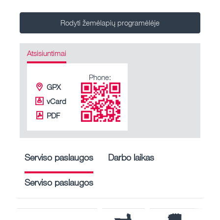
Rodyti žemėlapių programėlėje
Atsisiuntimai
Phone:
GPX
vCard
PDF
Serviso paslaugos
Darbo laikas
Serviso paslaugos