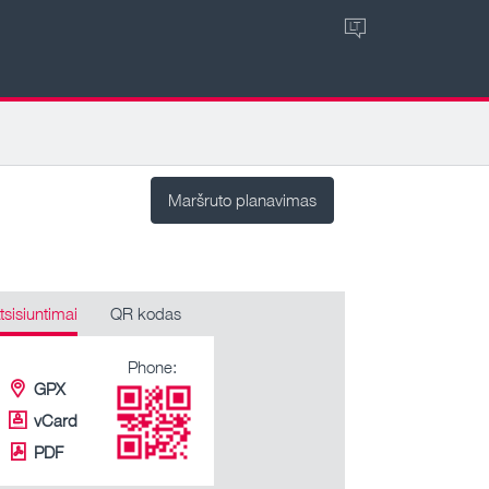
LT
Maršruto planavimas
tsisiuntimai
QR kodas
Phone:
GPX
vCard
PDF