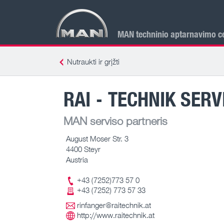
MAN techninio aptarnavimo ce
Nutraukti ir grįžti
RAI - TECHNIK SER
MAN serviso partneris
August Moser Str. 3
4400 Steyr
Austria
+43 (7252)773 57 0
+43 (7252) 773 57 33
rinfanger@raitechnik.at
http://www.raitechnik.at