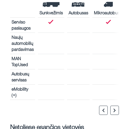
Sunkvežimis
Autobusas
Mikroautobusas
Serviso
paslaugos
Naujų
automobilių
pardavimas
MAN
TopUsed
Autobusų
servisas
eMobility
(+)
Netoliese esančios vietovės