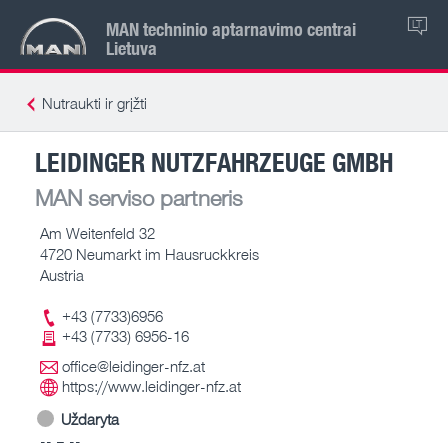
MAN techninio aptarnavimo centrai
LT
Lietuva
Nutraukti ir grįžti
LEIDINGER NUTZFAHRZEUGE GMBH
MAN serviso partneris
Am Weitenfeld 32
4720 Neumarkt im Hausruckkreis
Austria
+43 (7733)6956
+43 (7733) 6956-16
office@leidinger-nfz.at
https://www.leidinger-nfz.at
Uždaryta
-- – --