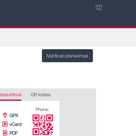
LT
Maršruto planavimas
tsisiuntimai
QR kodas
Phone:
GPX
vCard
PDF