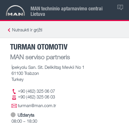
MAN techninio aptarnavimo centrai
LT
Lietuva
Nutraukti ir grįžti
TURMAN OTOMOTIV
MAN serviso partneris
İpekyolu San. Sit. Deliklitaş Mevkii No 1
61100 Trabzon
Turkey
+90 (462) 325 06 07
+90 (462) 325 06 03
turman@man.com.tr
Uždaryta
08:00 – 18:30