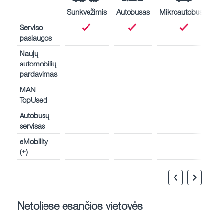
Sunkvežimis
Autobusas
Mikroautobusas
Serviso
paslaugos
Naujų
automobilių
pardavimas
MAN
TopUsed
Autobusų
servisas
eMobility
(+)
Netoliese esančios vietovės