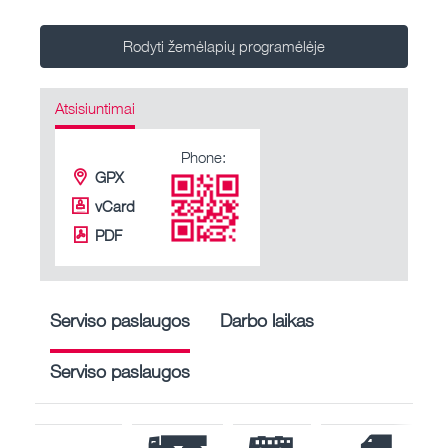
Rodyti žemėlapių programėlėje
Atsisiuntimai
Phone:
GPX
vCard
PDF
Serviso paslaugos
Darbo laikas
Serviso paslaugos