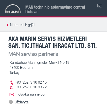
MAN techninio aptarnavimo centrai
LT
Lietuva
Nutraukti ir grįžti
AKA MARIN SERVIS HIZMETLERI
SAN. TIC.ITHALAT IHRACAT LTD. STI.
MAN serviso partneris
Kumbahce Mah. içmeler Mevkii No 19
48400 Bodrum
Turkey
+90 (252) 3 16 62 15
+90 (252) 3 16 93 72
info@akamarine.com
Uždaryta
-- – --