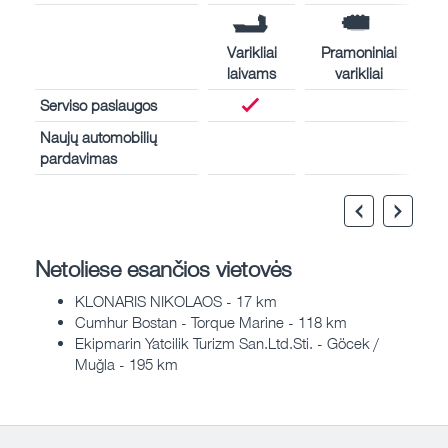
Varikliai
Pramoniniai
laivams
varikliai
Serviso paslaugos
Naujų automobilių
pardavimas
Netoliese esančios vietovės
KLONARIS NIKOLAOS - 17 km
Cumhur Bostan - Torque Marine - 118 km
Ekipmarin Yatcilik Turizm San.Ltd.Sti. - Göcek /
Muğla - 195 km