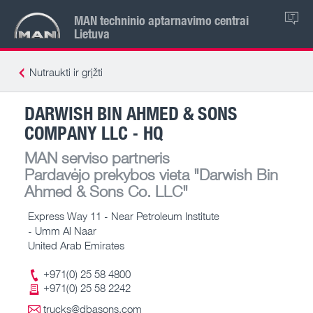
MAN techninio aptarnavimo centrai
LT
Lietuva
Nutraukti ir grįžti
DARWISH BIN AHMED & SONS
COMPANY LLC - HQ
MAN serviso partneris
Pardavėjo prekybos vieta
"Darwish Bin
Ahmed & Sons Co. LLC"
Express Way 11 - Near Petroleum Institute
- Umm Al Naar
United Arab Emirates
+971(0) 25 58 4800
+971(0) 25 58 2242
trucks@dbasons.com