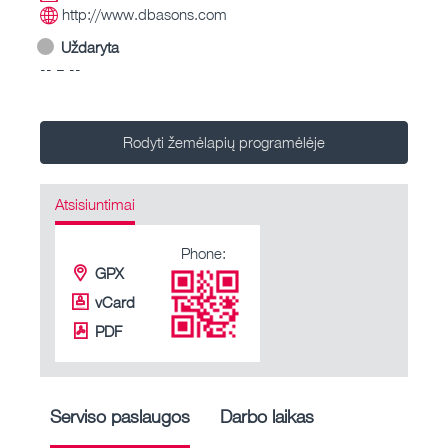
http://www.dbasons.com
Uždaryta
-- – --
Rodyti žemėlapių programėlėje
Atsisiuntimai
Phone:
GPX
vCard
PDF
Serviso paslaugos
Darbo laikas