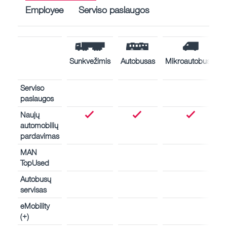
Employee
Serviso paslaugos
Sunkvežimis
Autobusas
Mikroautobusas
Serviso
paslaugos
Naujų
automobilių
pardavimas
MAN
TopUsed
Autobusų
servisas
eMobility
(+)