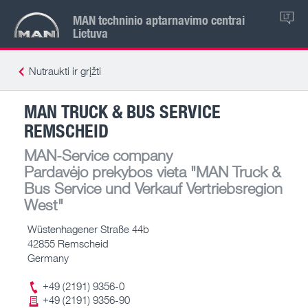
MAN techninio aptarnavimo centrai
LT
Lietuva
Nutraukti ir grįžti
MAN TRUCK & BUS SERVICE
REMSCHEID
MAN-Service company
Pardavėjo prekybos vieta
"MAN Truck &
Bus Service und Verkauf Vertriebsregion
West"
Wüstenhagener Straße 44b
42855 Remscheid
Germany
+49 (2191) 9356-0
+49 (2191) 9356-90