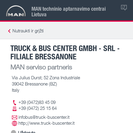
MAN techninio aptarnavimo centrai
LT
Lietuva
Nutraukti ir grįžti
TRUCK & BUS CENTER GMBH - SRL -
FILIALE BRESSANONE
MAN serviso partneris
Via Julius Durst; 52 Zona Industriale
39042 Bressanone (BZ)
Italy
+39 (0472)83 45 09
+39 (0472) 25 15 64
infobus@truck-buscenter.it
http://www.truck-buscenter.it
Uždaryta