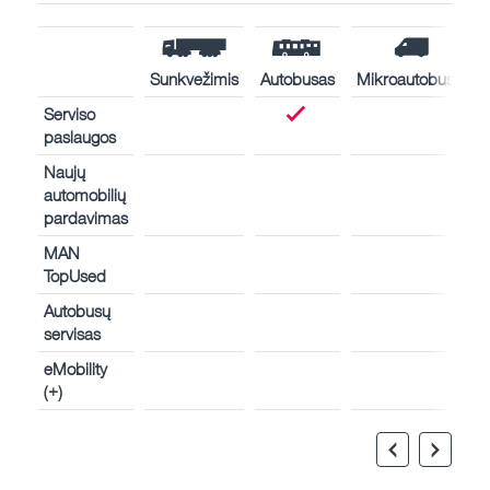
Sunkvežimis
Autobusas
Mikroautobusas
Serviso
paslaugos
Naujų
automobilių
pardavimas
MAN
TopUsed
Autobusų
servisas
eMobility
(+)