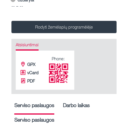
-- – --
Rodyti žemėlapių programėlėje
Atsisiuntimai
Phone:
GPX
vCard
PDF
Serviso paslaugos
Darbo laikas
Serviso paslaugos