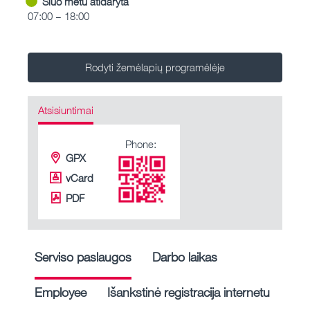
Šiuo metu atidaryta
07:00 – 18:00
Rodyti žemėlapių programėlėje
Atsisiuntimai
Phone:
GPX
vCard
PDF
Serviso paslaugos
Darbo laikas
Employee
Išankstinė registracija internetu