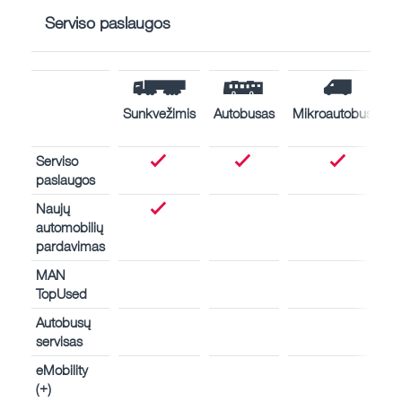
Serviso paslaugos
Sunkvežimis
Autobusas
Mikroautobusas
Serviso
paslaugos
Naujų
automobilių
pardavimas
MAN
TopUsed
Autobusų
servisas
eMobility
(+)