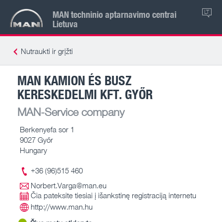
MAN techninio aptarnavimo centrai
LT
Lietuva
Nutraukti ir grįžti
MAN KAMION ÉS BUSZ
KERESKEDELMI KFT. GYŐR
MAN-Service company
Berkenyefa sor 1
9027 Győr
Hungary
+36 (96)515 460
Norbert.Varga@man.eu
Čia pateksite tiesiai į išankstinę registraciją internetu
http://www.man.hu