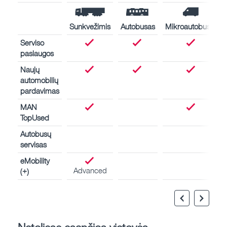
Sunkvežimis
Autobusas
Mikroautobusas
Serviso
paslaugos
Naujų
automobilių
pardavimas
MAN
TopUsed
Autobusų
servisas
eMobility
Advanced
(+)