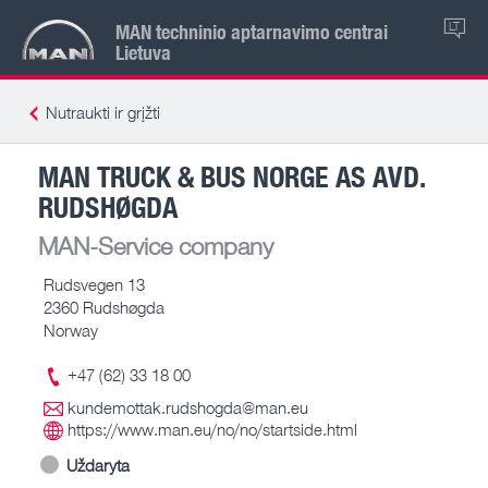
MAN techninio aptarnavimo centrai
LT
Lietuva
Nutraukti ir grįžti
MAN TRUCK & BUS NORGE AS AVD.
RUDSHØGDA
MAN-Service company
Rudsvegen 13
2360 Rudshøgda
Norway
+47 (62) 33 18 00
kundemottak.rudshogda@man.eu
https://www.man.eu/no/no/startside.html
Uždaryta
-- – --