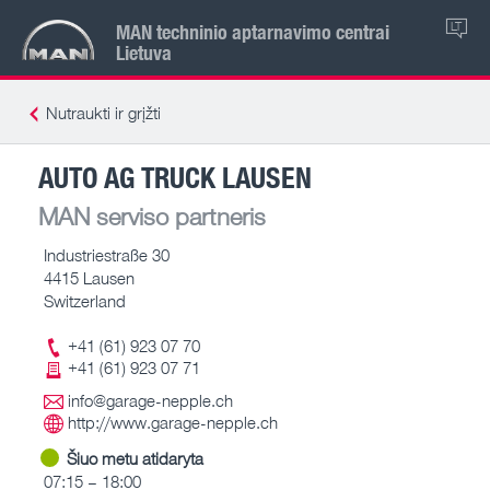
MAN techninio aptarnavimo centrai
LT
Lietuva
Nutraukti ir grįžti
AUTO AG TRUCK LAUSEN
MAN serviso partneris
Industriestraße 30
4415 Lausen
Switzerland
+41 (61) 923 07 70
+41 (61) 923 07 71
info@garage-nepple.ch
http://www.garage-nepple.ch
Šiuo metu atidaryta
07:15 – 18:00