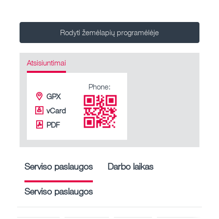
Rodyti žemėlapių programėlėje
Atsisiuntimai
Phone:
GPX
vCard
PDF
Serviso paslaugos
Darbo laikas
Serviso paslaugos