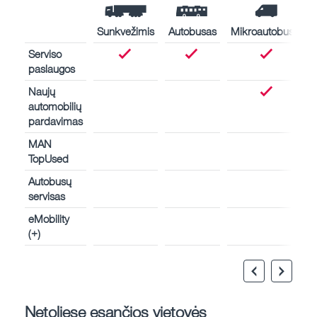
Sunkvežimis
Autobusas
Mikroautobusas
Serviso
paslaugos
Naujų
automobilių
pardavimas
MAN
TopUsed
Autobusų
servisas
eMobility
(+)
Netoliese esančios vietovės