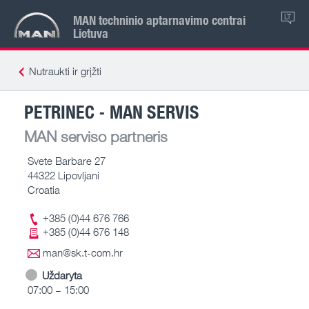
MAN techninio aptarnavimo centrai
LT
Lietuva
Nutraukti ir grįžti
PETRINEC - MAN SERVIS
MAN serviso partneris
Svete Barbare 27
44322 Lipovljani
Croatia
+385 (0)44 676 766
+385 (0)44 676 148
man@sk.t-com.hr
Uždaryta
07:00 – 15:00