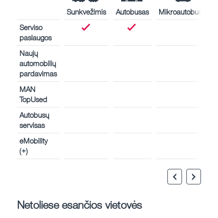
Sunkvežimis
Autobusas
Mikroautobusas
Serviso
paslaugos
Naujų
automobilių
pardavimas
MAN
TopUsed
Autobusų
servisas
eMobility
(+)
Netoliese esančios vietovės