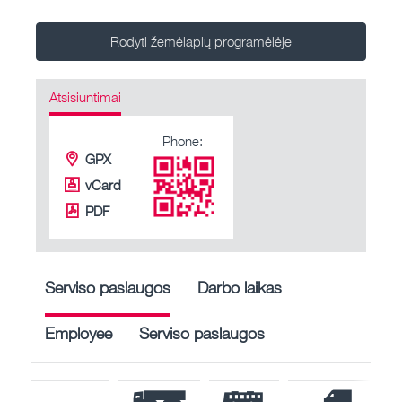
Rodyti žemėlapių programėlėje
Atsisiuntimai
Phone:
GPX
vCard
PDF
Serviso paslaugos
Darbo laikas
Employee
Serviso paslaugos