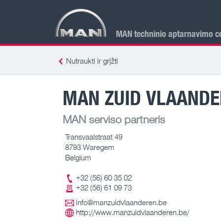
MAN techninio aptarnavimo ce
Nutraukti ir grįžti
MAN ZUID VLAAND
MAN serviso partneris
Transvaalstraat 49
8793 Waregem
Belgium
+32 (56) 60 35 02
+32 (56) 61 09 73
info@manzuidvlaanderen.be
http://www.manzuidvlaanderen.be/