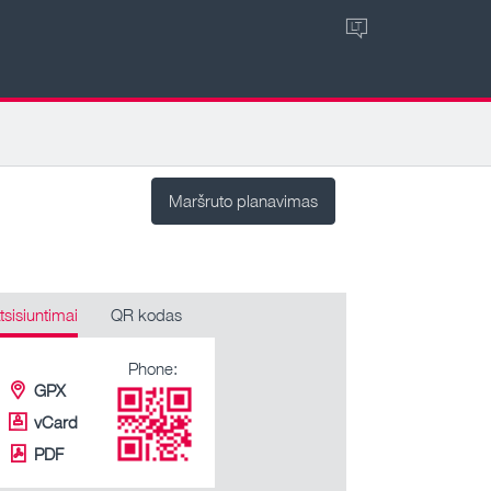
LT
Maršruto planavimas
tsisiuntimai
QR kodas
Phone:
GPX
vCard
PDF