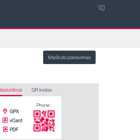
LT
Maršruto planavimas
tsisiuntimai
QR kodas
Phone:
GPX
vCard
PDF