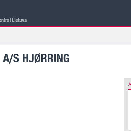
ntrai Lietuva
A/S HJØRRING
A