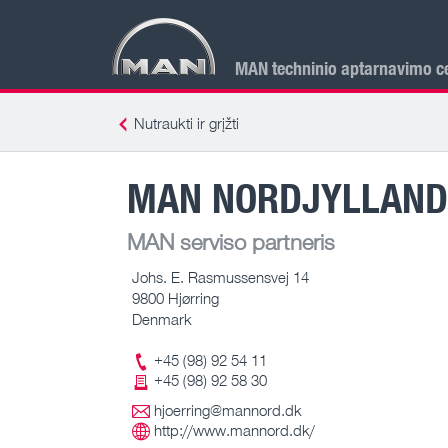
MAN techninio aptarnavimo ce
Nutraukti ir grįžti
MAN NORDJYLLAND 
MAN serviso partneris
Johs. E. Rasmussensvej 14
9800 Hjørring
Denmark
+45 (98) 92 54 11
+45 (98) 92 58 30
hjoerring@mannord.dk
http://www.mannord.dk/