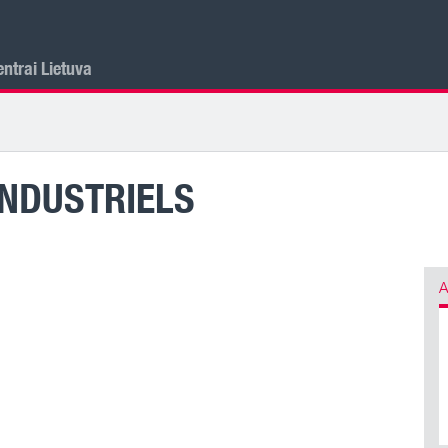
ntrai Lietuva
INDUSTRIELS
A