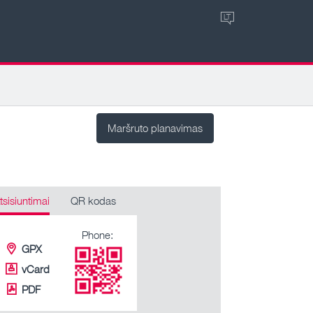
LT
Maršruto planavimas
tsisiuntimai
QR kodas
Phone:
GPX
vCard
PDF