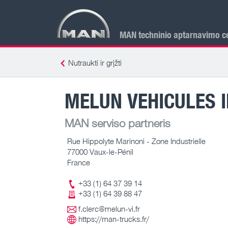
MAN techninio aptarnavimo ce
Nutraukti ir grįžti
MELUN VEHICULES 
MAN serviso partneris
Rue Hippolyte Marinoni - Zone Industrielle
77000 Vaux-le-Pénil
France
+33 (1) 64 37 39 14
+33 (1) 64 39 88 47
f.clerc@melun-vi.fr
https://man-trucks.fr/