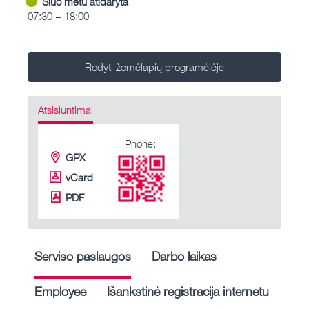
Šiuo metu atidaryta
07:30 – 18:00
Rodyti žemėlapių programėlėje
Atsisiuntimai
Phone:
GPX
vCard
PDF
Serviso paslaugos
Darbo laikas
Employee
Išankstinė registracija internetu