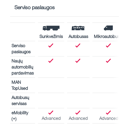
Serviso paslaugos
Sunkvežimis
Autobusas
Mikroautobusas
Serviso
paslaugos
Naujų
automobilių
pardavimas
MAN
TopUsed
Autobusų
servisas
eMobility
Advanced
Advanced
Advanced
(+)