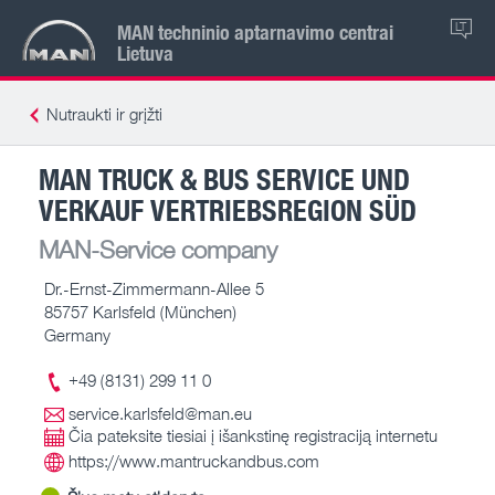
MAN techninio aptarnavimo centrai
LT
Lietuva
Nutraukti ir grįžti
MAN TRUCK & BUS SERVICE UND
VERKAUF VERTRIEBSREGION SÜD
MAN-Service company
Dr.-Ernst-Zimmermann-Allee 5
85757 Karlsfeld (München)
Germany
+49 (8131) 299 11 0
service.karlsfeld@man.eu
Čia pateksite tiesiai į išankstinę registraciją internetu
https://www.mantruckandbus.com